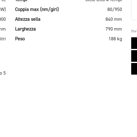
kW)
Coppia max (nm/giri)
80/950
000
Altezza sella
840 mm
 mm
Larghezza
790 mm
Inv
itri
Peso
188 kg
o 5