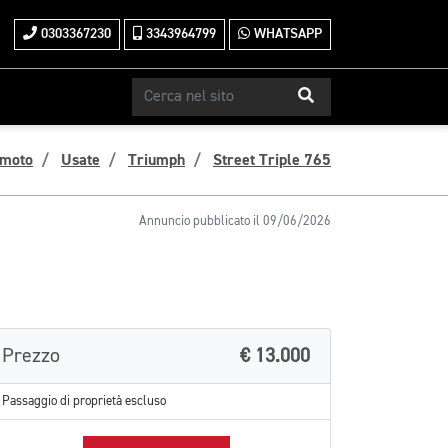
0303367230
3343964799
WHATSAPP
 moto
Usate
Triumph
Street Triple 765
Annuncio pubblicato il 09/06/2026
Prezzo
€ 13.000
Passaggio di proprietà escluso