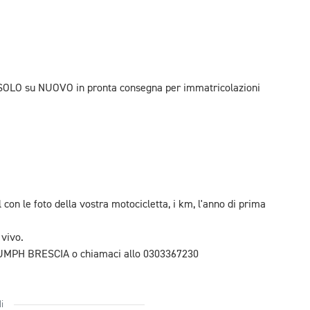
le SOLO su NUOVO in pronta consegna per immatricolazioni
on le foto della vostra motocicletta, i km, l'anno di prima
 vivo.
TRIUMPH BRESCIA o chiamaci allo 0303367230
i