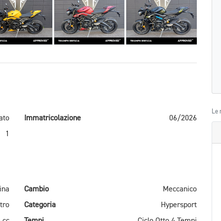
Le 
ato
Immatricolazione
06/2026
1
ina
Cambio
Meccanico
ltro
Categoria
Hypersport
 cc
Tempi
Ciclo Otto 4 Tempi