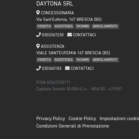
DAYTONA SRL
CONCESSIONARIA
Via Sant’Eufemia, 167 BRESCIA (BS)
VENDITA
ASSISTENZA
RICAMBI
ABBIGLIAMENTO
0303367230
CONTATTACI
ASSISTENZA
VIALE SANT'EUFEMIA 167 BRESCIA (BS)
VENDITA
ASSISTENZA
RICAMBI
ABBIGLIAMENTO
030360183
CONTATTACI
P.IVA 03562720171
Capitale Sociale 50.000 € i.v. - REA BS - 419307
Privacy Policy
Cookie Policy
Impostazioni cooki
Condizioni Generali di Prenotazione