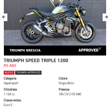
TRIUMPH SPEED TRIPLE 1200
RS ABS
NUOVO
TRIUMPH APPROVED
Categoria
Colore
Hypersport
Grigio Altro
Cilindrata
Potenza
1.160 cc
184 CV (135 kW)
Classe emiss.
Euro 5