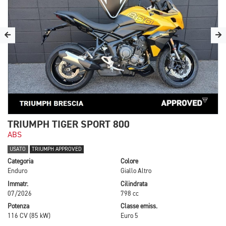
TRIUMPH TIGER SPORT 800
ABS
USATO
TRIUMPH APPROVED
Categoria
Colore
Enduro
Giallo Altro
Immatr.
Cilindrata
07/2026
798 cc
Potenza
Classe emiss.
116 CV (85 kW)
Euro 5