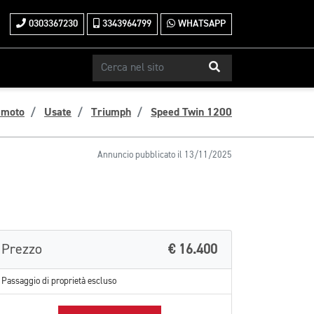
0303367230
3343964799
WHATSAPP
 moto
Usate
Triumph
Speed Twin 1200
Annuncio pubblicato il 13/11/2025
Prezzo
€ 16.400
Passaggio di proprietà escluso