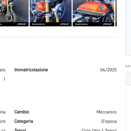
Le 
ato
Immatricolazione
04/2025
1
ina
Cambio
Meccanico
ore
Categoria
D'epoca
 cc
Tempi
Ciclo Otto 4 Tempi