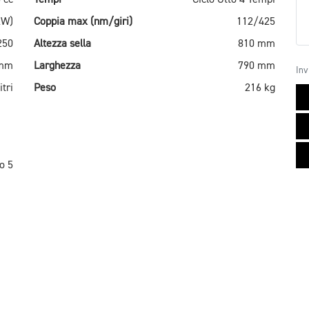
kW)
Coppia max (nm/giri)
112/425
250
Altezza sella
810 mm
 mm
Larghezza
790 mm
Inv
itri
Peso
216 kg
o 5