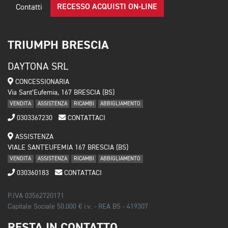
RECESSO ACQUISTI ON-LINE
Contatti
TRIUMPH BRESCIA
DAYTONA SRL
CONCESSIONARIA
Via Sant’Eufemia, 167 BRESCIA (BS)
VENDITA
ASSISTENZA
RICAMBI
ABBIGLIAMENTO
0303367230
CONTATTACI
ASSISTENZA
VIALE SANT'EUFEMIA 167 BRESCIA (BS)
VENDITA
ASSISTENZA
RICAMBI
ABBIGLIAMENTO
030360183
CONTATTACI
P.IVA 03562720171
Capitale Sociale 50.000 € i.v. - REA BS - 419307
RESTA IN CONTATTO