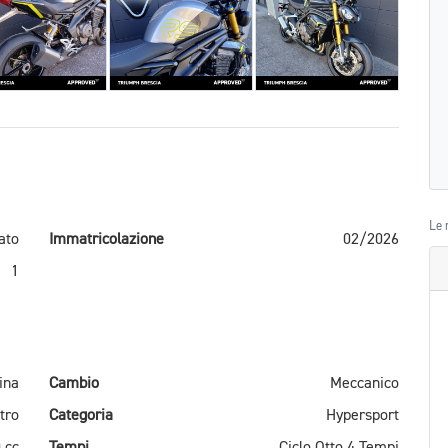
Le 
ato
Immatricolazione
02/2026
1
ina
Cambio
Meccanico
tro
Categoria
Hypersport
 cc
Tempi
Ciclo Otto 4 Tempi