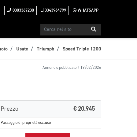
0303367230
3343964799
WHATSAPP
moto
Usate
Triumph
Speed Triple 1200
Annuncio pubblicato il 19/02/2026
Prezzo
€ 20.945
Passaggio di proprietà escluso