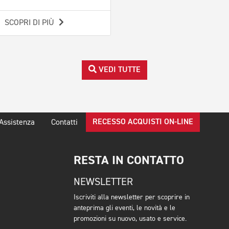
SCOPRI DI PIÙ
VEDI TUTTE
RECESSO ACQUISTI ON-LINE
Assistenza
Contatti
RESTA IN CONTATTO
NEWSLETTER
Iscriviti alla newsletter per scoprire in
anteprima gli eventi, le novità e le
promozioni su nuovo, usato e service.