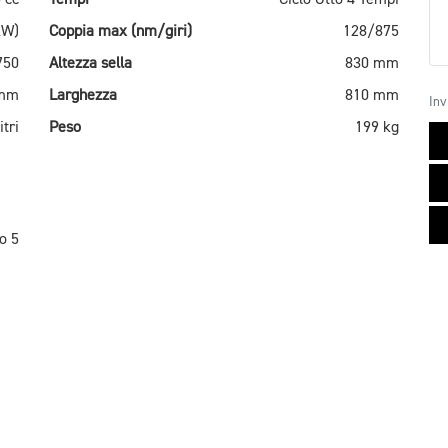
kW)
Coppia max (nm/giri)
128/875
750
Altezza sella
830 mm
 mm
Larghezza
810 mm
Inv
itri
Peso
199 kg
o 5